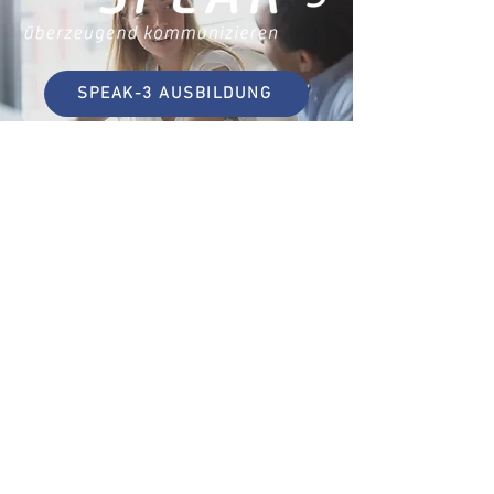
SPEAK-3 AUSBILDUNG
PROGRAMM
Hier können Sie unser aktuelles
Programm herunterladen.
RKKB
– Rhetorik, Körpersprache,
Kommunikationspsychologie im Beruf
Hermann-Köhl-Str. 6
93049 Regensburg
Tel.: +49 (0) 941 604 876 90
Fax: +49 (0) 941 604 876 95
kontakt@rkkb.de
© 2007 – 2026 RKKB ®