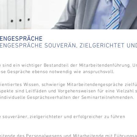
DENGESPRÄCHE
DENGESPRÄCHE SOUVERÄN, ZIELGERICHTET UN
sind ein wichtiger Bestandteil der Mitarbeitendenführung. U
iese Gespräche ebenso notwendig wie anspruchsvoll.
ientiertes Wissen, schwierige Mitarbeitendengespräche zielf
spekte sind Leitfäden und Vorgehensweisen für eine Vielzahl 
individuelle Gesprächsverhalten der Seminarteilnehmenden.
souveräner, zielgerichteter und erfolgreicher zu führen
beitende des Personalwesens und Mitarbeitende mit Führungs