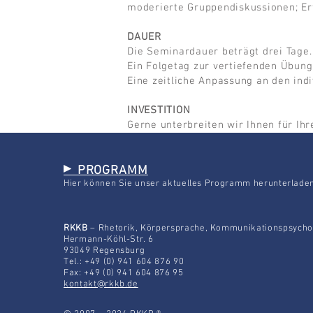
moderierte Gruppendiskussionen; E
DAUER
Die Seminardauer beträgt drei Tage.
Ein Folgetag zur vertiefenden Übun
Eine zeitliche Anpassung an den indi
INVESTITION
Gerne unterbreiten wir Ihnen für Ihr
PROGRAMM
Hier können Sie unser aktuelles Programm herunterlade
RKKB
– Rhetorik, Körpersprache, Kommunikationspsychol
Hermann-Köhl-Str. 6
93049 Regensburg
Tel.: +49 (0) 941 604 876 90
Fax: +49 (0) 941 604 876 95
kontakt@rkkb.de