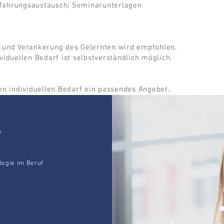
rfahrungsaustausch; Seminarunterlagen
g und Verankerung des Gelernten wird empfohlen.
viduellen Bedarf ist selbstverständlich möglich.
en individuellen Bedarf ein passendes Angebot.
n.
ogie im Beruf