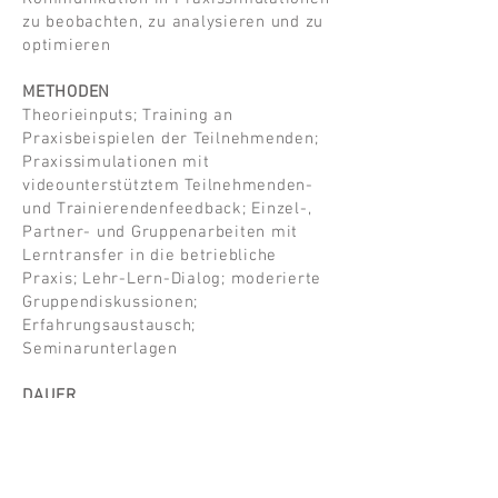
zu beobachten, zu analysieren und zu
optimieren
​METHODEN
Theorieinputs; Training an
Praxisbeispielen der Teilnehmenden;
Praxissimulationen mit
videounterstütztem Teilnehmenden-
und Trainierendenfeedback; Einzel-,
Partner- und Gruppenarbeiten mit
Lerntransfer in die betriebliche
Praxis; Lehr-Lern-Dialog; moderierte
Gruppendiskussionen;
Erfahrungsaustausch;
Seminarunterlagen
DAUER
Die Seminardauer beträgt zwei Tage.
Ein Folgetag zur vertiefenden Übung
und Verankerung des Gelernten wird
empfohlen.