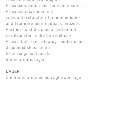
Praxisbeispielen der Teilnehmenden;
Praxissimulationen mit
videounterstütztem Teilnehmenden-
und Trainierendenfeedback; Einzel-,
Partner- und Gruppenarbeiten mit
Lerntransfer in die betriebliche
Praxis; Lehr-Lern-Dialog; moderierte
Gruppendiskussionen;
Erfahrungsaustausch;
Seminarunterlagen
DAUER
Die Seminardauer beträgt zwei Tage.
Ein Folgetag zur vertiefenden Übung
und Verankerung des Gelernten wird
empfohlen.
Eine zeitliche Anpassung an den
individuellen Bedarf ist
selbstverständlich möglich.
INVESTITION